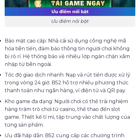
Ưu điểm nổi bật
Bảo mật cao cấp: Nhà cái sử dụng công nghệ mã
hóa tiên tiến, đảm bảo thông tin người chơi không
bị rò rỉ. Hệ thống bảo vệ nhiều lớp ngăn chặn xâm
nhập từ bên ngoài.
Tốc độ giao dịch nhanh: Nạp và rút tiền được xử lý
trong vòng 24 giờ. B52 hỗ trợ nhiều phương thức
thanh toán như ngân hàng, ví điện tử và QR pay.
Kho game đa dạng: Người chơi có thể trải nghiệm
hàng trăm trò chơi từ casino, thể thao đến slot
game. Thiết kế tỉ mỉ, tập trung vào chất lượng của
từng sản phẩm.
Ưu đãi hấp dẫn: B52 cung cấp các chương trình