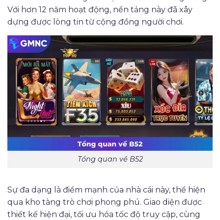
Với hơn 12 năm hoạt động, nền tảng này đã xây
dựng được lòng tin từ cộng đồng người chơi.
Tổng quan về B52
Sự đa dạng là điểm mạnh của nhà cái này, thể hiện
qua kho tàng trò chơi phong phú. Giao diện được
thiết kế hiện đại, tối ưu hóa tốc độ truy cập, cùng