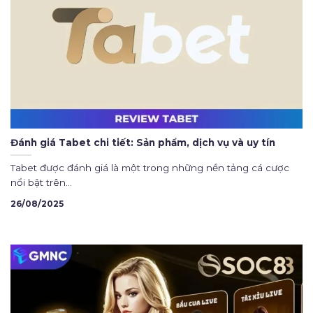
Đánh giá Tabet chi tiết: Sản phẩm, dịch vụ và uy tín
Tabet được đánh giá là một trong những nền tảng cá cược
nổi bật trên...
26/08/2025