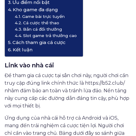
Ưu điểm nổi bật
Kho game đa dạng
Game bài trực tuyến
Cá cược thể thao
Bắn cá đổi thưởng
Slot game trả thưởng cao
Cách tham gia cá cược
Kết luận
Link vào nhà cái
Để tham gia cá cược tại sân chơi này, người chơi cần
truy cập đúng link chính thức là https://b52.club/
nhằm đảm bảo an toàn và tránh lừa đảo. Nền tảng
này cung cấp các đường dẫn đáng tin cậy, phù hợp
với mọi thiết bị.
Ứng dụng của nhà cái hỗ trợ cả Android và iOS,
mang đến trải nghiệm cá cược tiện lợi. Người chơi
chỉ cần vào trang chủ.
Bảng dưới đây so sánh giữa