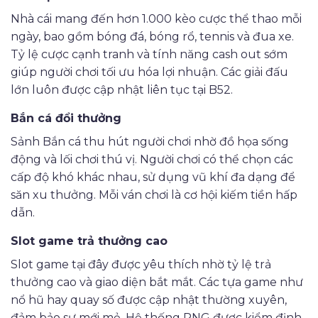
Nhà cái mang đến hơn 1.000 kèo cược thể thao mỗi
ngày, bao gồm bóng đá, bóng rổ, tennis và đua xe.
Tỷ lệ cược cạnh tranh và tính năng cash out sớm
giúp người chơi tối ưu hóa lợi nhuận. Các giải đấu
lớn luôn được cập nhật liên tục tại B52.
Bắn cá đổi thưởng
Sảnh Bắn cá thu hút người chơi nhờ đồ họa sống
động và lối chơi thú vị. Người chơi có thể chọn các
cấp độ khó khác nhau, sử dụng vũ khí đa dạng để
săn xu thưởng. Mỗi ván chơi là cơ hội kiếm tiền hấp
dẫn.
Slot game trả thưởng cao
Slot game tại đây được yêu thích nhờ tỷ lệ trả
thưởng cao và giao diện bắt mắt. Các tựa game như
nổ hũ hay quay số được cập nhật thường xuyên,
đảm bảo sự mới mẻ. Hệ thống RNG được kiểm định