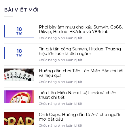
BÀI VIẾT MỚI
Phơi bày âm mưu chơi xấu Sunwin, Go88,
18
Rikvip, Hitclub, B52club và 789club
Th1
Chức năng bình luận bị tắt
ở
Phơi
bày
Tin giả tấn công Sunwin, Hitclub: Thương
18
âm
hiệu lớn luôn là đích ngắm
Th1
mưu
Chức năng bình luận bị tắt
ở
chơi
Tin
xấu
giả
Hướng dẫn chơi Tiến Lên Miền Bắc chi tiết
Sunwin,
tấn
và hiệu quả
Go88,
công
Chức năng bình luận bị tắt
ở
Rikvip,
Sunwin,
Hướng
Hitclub,
Hitclub:
dẫn
B52club
Tiến Lên Miền Nam: Luật chơi và chiến
Thương
chơi
thuật chi tiết
và
hiệu
Tiến
789club
Chức năng bình luận bị tắt
ở
lớn
Lên
Tiến
luôn
Miền
Lên
là
Chơi Craps: Hướng dẫn từ A-Z cho người
Bắc
Miền
mới bắt đầu
đích
chi
Nam:
ngắm
Chức năng bình luận bị tắt
ở
tiết
Luật