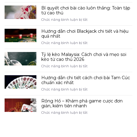
Chơi
và
chơi
Craps:
hiệu
Bí quyết chơi bài cào luôn thắng: Toàn tập
và
Hướng
từ cao thủ
quả
chiến
dẫn
Chức năng bình luận bị tắt
ở
thuật
từ
Bí
chi
A-
quyết
tiết
Hướng dẫn chơi Blackjack chi tiết và hiệu
Z
chơi
quả nhất
cho
bài
Chức năng bình luận bị tắt
ở
người
cào
Hướng
mới
luôn
dẫn
bắt
Tỷ lệ kèo Malaysia: Cách chơi và mẹo soi
thắng:
chơi
kèo từ cao thủ 2026
đầu
Toàn
Blackjack
Chức năng bình luận bị tắt
ở
tập
chi
Tỷ
từ
tiết
lệ
cao
Hướng dẫn chi tiết cách chơi bài Tam Cúc
và
kèo
chuẩn xác nhất
thủ
hiệu
Malaysia:
Chức năng bình luận bị tắt
ở
quả
Cách
Hướng
nhất
chơi
dẫn
Rồng Hổ – Khám phá game cược đơn
và
chi
giản, kiếm tiền nhanh
mẹo
tiết
Chức năng bình luận bị tắt
ở
soi
cách
Rồng
kèo
chơi
Hổ
từ
bài
–
cao
Tam
Khám
thủ
Cúc