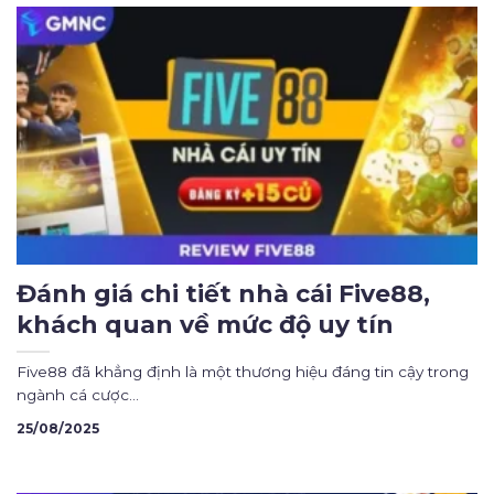
Đánh giá chi tiết nhà cái Five88,
khách quan về mức độ uy tín
Five88 đã khẳng định là một thương hiệu đáng tin cậy trong
ngành cá cược...
25/08/2025