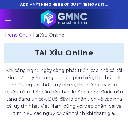
Bỏ
ADD ANYTHING HERE OR JUST REMOVE IT...
qua
nội
dung
Trang Chủ
/
Tài Xỉu Online
Tài Xỉu Online
Khi công nghệ ngày càng phát triển, các nhà cái tài
xỉu trực tuyến cũng trở nên phổ biến, thu hút rất
nhiều người chơi. Tuy nhiên, thị trường này có
nhiều rủi ro tiềm ẩn nếu bạn không chọn được nền
tảng đáng tin cậy. Dưới đây là phân tích về các nhà
cái uy tín nhất Việt Nam, cùng với việc phân loại và
tìm hiểu các nguy cơ cần tránh khi tham gia.