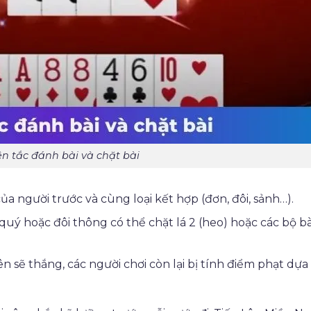
n tắc đánh bài và chặt bài
của người trước và cùng loại kết hợp (đơn, đôi, sảnh…).
 quý hoặc đôi thông có thể chặt lá 2 (heo) hoặc các bộ bà
ên sẽ thắng, các người chơi còn lại bị tính điểm phạt dựa