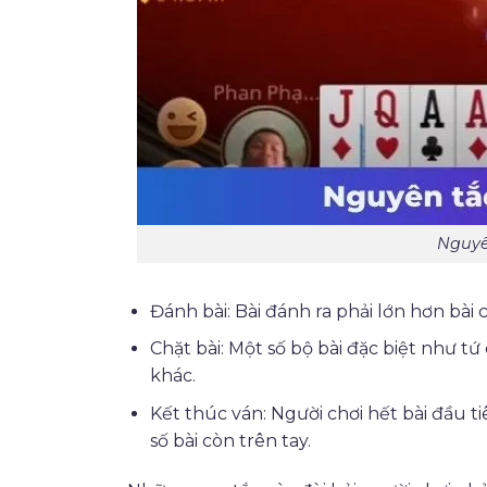
Nguyê
Đánh bài: Bài đánh ra phải lớn hơn bài 
Chặt bài: Một số bộ bài đặc biệt như tứ
khác.
Kết thúc ván: Người chơi hết bài đầu ti
số bài còn trên tay.