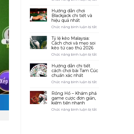
tiết
A-
Bí
Z
quyết
Hướng dẫn chơi
cho
chơi
Blackjack chi tiết và
người
hiệu quả nhất
bài
mới
cào
Chức năng bình luận bị tắt
ở
bắt
luôn
Hướng
đầu
thắng:
dẫn
Tỷ lệ kèo Malaysia:
Toàn
chơi
Cách chơi và mẹo soi
tập
kèo từ cao thủ 2026
Blackjack
từ
chi
Chức năng bình luận bị tắt
ở
cao
tiết
Tỷ
thủ
và
lệ
Hướng dẫn chi tiết
hiệu
kèo
cách chơi bài Tam Cúc
quả
chuẩn xác nhất
Malaysia:
nhất
Cách
Chức năng bình luận bị tắt
ở
chơi
Hướng
và
dẫn
Rồng Hổ – Khám phá
mẹo
chi
game cược đơn giản,
soi
kiếm tiền nhanh
tiết
kèo
cách
Chức năng bình luận bị tắt
ở
từ
chơi
Rồng
cao
bài
Hổ
thủ
Tam
–
2026
Cúc
Khám
chuẩn