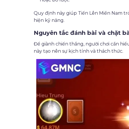
Quy định này giúp Tiến Lên Miền Nam trở 
hiện kỹ năng.
Nguyên tắc đánh bài và chặt bà
Để giành chiến thắng, người chơi cần hiể
này tạo nên sự kịch tính và thách thức.