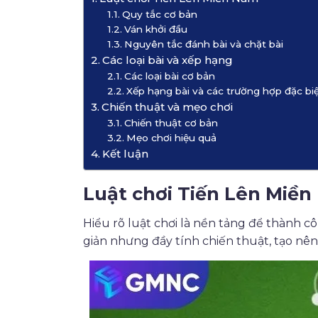
Quy tắc cơ bản
Ván khởi đầu
Nguyên tắc đánh bài và chặt bài
Các loại bài và xếp hạng
Các loại bài cơ bản
Xếp hạng bài và các trường hợp đặc bi
Chiến thuật và mẹo chơi
Chiến thuật cơ bản
Mẹo chơi hiệu quả
Kết luận
Luật chơi Tiến Lên Miề
Hiểu rõ luật chơi là nền tảng để thành 
giản nhưng đầy tính chiến thuật, tạo nên 