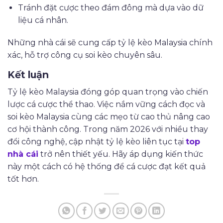
Tránh đặt cược theo đám đông mà dựa vào dữ
liệu cá nhân.
Những nhà cái sẽ cung cấp tỷ lệ kèo Malaysia chính
xác, hỗ trợ công cụ soi kèo chuyên sâu.
Kết luận
Tỷ lệ kèo Malaysia đóng góp quan trọng vào chiến
lược cá cược thể thao. Việc nắm vững cách đọc và
soi kèo Malaysia cùng các mẹo từ cao thủ nâng cao
cơ hội thành công. Trong năm 2026 với nhiều thay
đổi công nghệ, cập nhật tỷ lệ kèo liên tục tại
top
nhà cái
trở nên thiết yếu. Hãy áp dụng kiến thức
này một cách có hệ thống để cá cược đạt kết quả
tốt hơn.