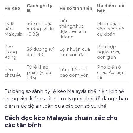
Cách ghi tỷ
Ưu điểm nổi
Hệ kèo
Hệ số tính tiền
lệ
bật
Tiền
Tỷ lệ
Số âm hoặc
Minh bạch
thắng/thua
kèo
dương (ví dụ
vốn cược, dễ
dựa trên âm
Malaysia
-0.85)
dự đoán
dương
Kèo
Phù hợp
Số dương (ví
Lợi nhuận dựa
Hong
người mới,
dụ 0.90)
trên vốn đặt
Kong
đơn giản
Tỷ lệ thập
Phổ biến ở
Kèo
Tổng tiền trả
phân (ví dụ
châu Âu, tiện
châu Âu
bao gồm vốn
1.95)
lợi
Từ bảng so sánh, tỷ lệ kèo Malaysia thể hiện lợi thế
trong việc kiểm soát rủi ro. Người chơi dễ dàng nhận
diện mức độ an toàn qua các con số cụ thể.
Cách đọc kèo Malaysia chuẩn xác cho
các tân binh