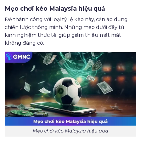
Mẹo chơi kèo Malaysia hiệu quả
Để thành công với loại tỷ lệ kèo này, cần áp dụng
chiến lược thông minh. Những mẹo dưới đây từ
kinh nghiệm thực tế, giúp giảm thiểu mất mát
không đáng có.
Mẹo chơi kèo Malaysia hiệu quả