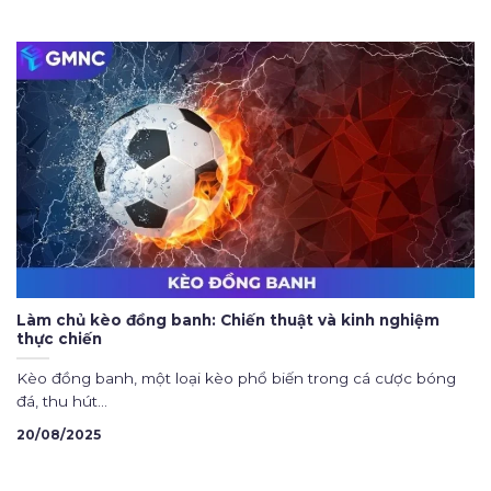
Làm chủ kèo đồng banh: Chiến thuật và kinh nghiệm
thực chiến
Kèo đồng banh, một loại kèo phổ biến trong cá cược bóng
đá, thu hút...
20/08/2025