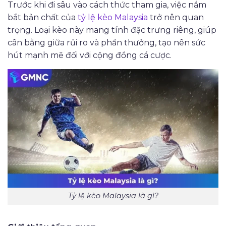
Trước khi đi sâu vào cách thức tham gia, việc nắm
bắt bản chất của
tỷ lệ kèo Malaysia
trở nên quan
trọng. Loại kèo này mang tính đặc trưng riêng, giúp
cân bằng giữa rủi ro và phần thưởng, tạo nên sức
hút mạnh mẽ đối với cộng đồng cá cược.
Tỷ lệ kèo Malaysia là gì?