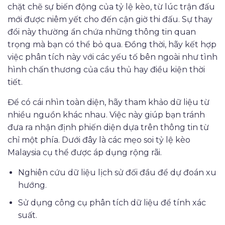
chặt chẽ sự biến động của tỷ lệ kèo, từ lúc trận đấu
mới được niêm yết cho đến cận giờ thi đấu. Sự thay
đổi này thường ẩn chứa những thông tin quan
trọng mà bạn có thể bỏ qua. Đồng thời, hãy kết hợp
việc phân tích này với các yếu tố bên ngoài như tình
hình chấn thương của cầu thủ hay điều kiện thời
tiết.
Để có cái nhìn toàn diện, hãy tham khảo dữ liệu từ
nhiều nguồn khác nhau. Việc này giúp bạn tránh
đưa ra nhận định phiến diện dựa trên thông tin từ
chỉ một phía. Dưới đây là các mẹo soi tỷ lệ kèo
Malaysia cụ thể được áp dụng rộng rãi.
Nghiên cứu dữ liệu lịch sử đối đầu để dự đoán xu
hướng.
Sử dụng công cụ phân tích dữ liệu để tính xác
suất.