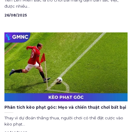
được nhiều...
26/08/2025
Phân tích kèo phạt góc: Mẹo và chiến thuật chơi bất bại
Thay vì dự đoán thắng thua, người chơi có thể đặt cược vào
kèo phạt...