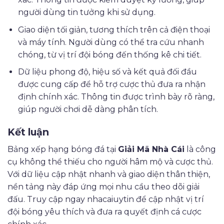
người dùng tin tưởng khi sử dụng.
Giao diện tối giản, tương thích trên cả điện thoại
và máy tính. Người dùng có thể tra cứu nhanh
chóng, từ vị trí đội bóng đến thống kê chi tiết.
Dữ liệu phong độ, hiệu số và kết quả đối đầu
được cung cấp để hỗ trợ cược thủ đưa ra nhận
định chính xác. Thông tin được trình bày rõ ràng,
giúp người chơi dễ dàng phân tích.
Kết luận
Bảng xếp hạng bóng đá tại
Giải Mã Nhà Cái
là công
cụ không thể thiếu cho người hâm mộ và cược thủ.
Với dữ liệu cập nhật nhanh và giao diện thân thiện,
nền tảng này đáp ứng mọi nhu cầu theo dõi giải
đấu. Truy cập ngay nhacaiuytin để cập nhật vị trí
đội bóng yêu thích và đưa ra quyết định cá cược