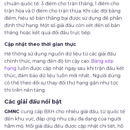
chuẩn quốc tế: 3 điểm cho trận thắng, 1 điểm cho
trận hòa và 0 điểm cho trận thua. Khi các đội bằng
điểm, hiệu số bàn thắng bại được sử dụng để phân
định thứ hạng. Một số giải đấu còn xét đến số bàn
thắng hoặc kết quả đối đầu trực tiếp.
Cập nhật theo thời gian thực
Hệ thống sử dụng nguồn dữ liệu từ các giải đấu
chính thức, mang đến độ tin cậy cao.
Bảng xếp
hạng
luôn được cập nhật ngay sau khi trận đấu kết
thúc, đảm bảo dữ liệu luôn mới nhất. Người dùng
có thể theo dõi sự thay đổi thứ hạng gần như tức
thì trên nền tảng.
Các giải đấu nổi bật
GMNC
cung cấp BXH cho nhiều giải đấu, từ quốc tế
đến khu vực, đáp ứng nhu cầu đa dạng của người
hâm mộ. Mỗi giải đấu đều được cập nhật chi tiết, hỗ