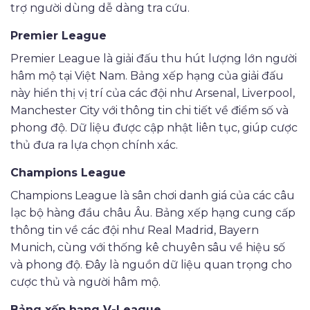
trợ người dùng dễ dàng tra cứu.
Premier League
Premier League là giải đấu thu hút lượng lớn người
hâm mộ tại Việt Nam. Bảng xếp hạng của giải đấu
này hiển thị vị trí của các đội như Arsenal, Liverpool,
Manchester City với thông tin chi tiết về điểm số và
phong độ. Dữ liệu được cập nhật liên tục, giúp cược
thủ đưa ra lựa chọn chính xác.
Champions League
Champions League là sân chơi danh giá của các câu
lạc bộ hàng đầu châu Âu. Bảng xếp hạng cung cấp
thông tin về các đội như Real Madrid, Bayern
Munich, cùng với thống kê chuyên sâu về hiệu số
và phong độ. Đây là nguồn dữ liệu quan trọng cho
cược thủ và người hâm mộ.
Bảng xếp hạng V-League