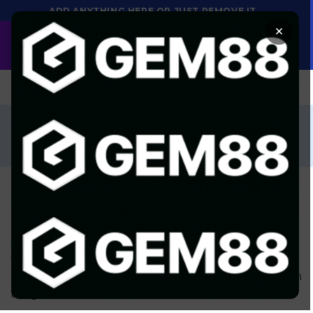
Bỏ
ADD ANYTHING HERE OR JUST REMOVE IT...
qua
×
nội
dung
Trang Chủ
/
Hướng dẫn
/
Bảng xếp hạng – GMNC
Bảng xếp hạng – GMNC
Bảng xếp hạng (BXH) bóng đá là công cụ thiết yếu
giúp người hâm mộ và cược thủ nắm bắt vị trí các
đội bóng trong các giải đấu lớn nhỏ. Tại chuyên
trang
GMNC
, dữ liệu được cập nhật liên tục, đảm
bảo độ chính xác cao. Hãy để
GMNC
dẫn lối bạn đến
từng chi tiết!