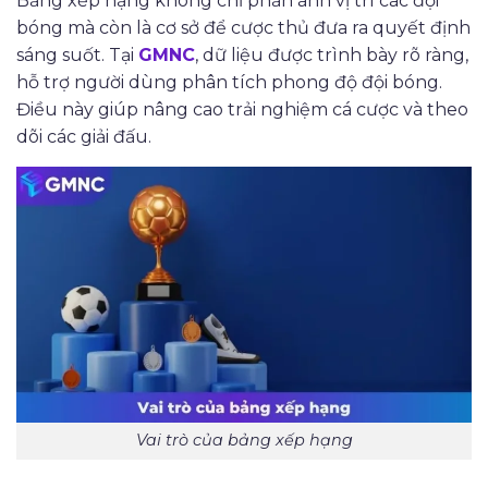
Bảng xếp hạng không chỉ phản ánh vị trí các đội
bóng mà còn là cơ sở để cược thủ đưa ra quyết định
sáng suốt. Tại
GMNC
, dữ liệu được trình bày rõ ràng,
hỗ trợ người dùng phân tích phong độ đội bóng.
Điều này giúp nâng cao trải nghiệm cá cược và theo
dõi các giải đấu.
Vai trò của bảng xếp hạng