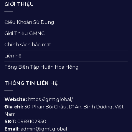
GIỚI THIỆU
Điều Khoản Sử Dụng
Giới Thiệu GMNC
Chính sách bảo mật
Liên hệ
Tổng Biên Tập Huấn Hoa Hồng
THÔNG TIN LIÊN HỆ
Website:
https://igmt.global/
Địa chỉ:
30 Phan Bội Châu, Dĩ An, Bình Dương, Việt
Nam
SĐT:
0968102950
Email:
admin@igmt.global