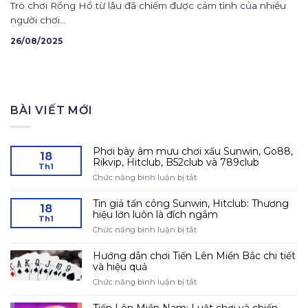
Trò chơi Rồng Hổ từ lâu đã chiếm được cảm tình của nhiều
người chơi...
26/08/2025
BÀI VIẾT MỚI
Phơi bày âm mưu chơi xấu Sunwin, Go88,
18
Rikvip, Hitclub, B52club và 789club
Th1
Chức năng bình luận bị tắt
ở
Phơi
bày
Tin giả tấn công Sunwin, Hitclub: Thương
18
âm
hiệu lớn luôn là đích ngắm
Th1
mưu
Chức năng bình luận bị tắt
ở
chơi
Tin
xấu
giả
Hướng dẫn chơi Tiến Lên Miền Bắc chi tiết
Sunwin,
tấn
và hiệu quả
Go88,
công
Chức năng bình luận bị tắt
ở
Rikvip,
Sunwin,
Hướng
Hitclub,
Hitclub:
dẫn
B52club