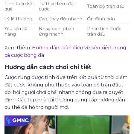
Tính toán kết
Từ thời điểm đặt
Toàn bộ trận đấu
quả
cược
Tỷ lệ thưởng
Cao, thay đổi nhanh
Ổn định hơn
Yêu cầu kỹ
Nhạy bén, phản
Phân tích trước
năng
ứng nhanh
trận đấu
Xem thêm:
Hướng dẫn toàn diện về kèo xiên trong
cá cược bóng đá
Hướng dẫn cách chơi chi tiết
Cược rung được tính dựa trên kết quả từ thời điểm
đặt cược, không phụ thuộc vào toàn bộ trận đấu,
đòi hỏi người chơi phải nhanh chóng đưa ra quyết
định. Các top nhà cái thường cung cấp hướng dẫn
cụ thể để hỗ trợ người mới.