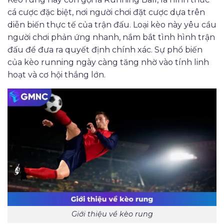
cá cược đặc biệt, nơi người chơi đặt cược dựa trên
diễn biến thực tế của trận đấu. Loại kèo này yêu cầu
người chơi phản ứng nhanh, nắm bắt tình hình trận
đấu để đưa ra quyết định chính xác. Sự phổ biến
của kèo running ngày càng tăng nhờ vào tính linh
hoạt và cơ hội thắng lớn.
Giới thiệu về kèo rung