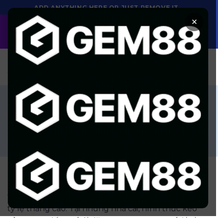
Bỏ
ADD ANYTHING HERE OR JUST REMOVE IT...
qua
×
nội
dung
Trang Chủ
/
Hướng dẫn
/
Làm chủ kèo rung: Cách
chơi từ A đến Z cho tân thủ cá cược
Làm chủ kèo rung: Cách chơi
từ A đến Z cho tân thủ cá
cược
Kèo rung là một loại hình cá cược bóng đá hấp dẫn,
thu hút đông đảo người chơi bởi tính nhanh gọn và
tỷ lệ thắng cao. Tại những nhà cái, hình thức kèo