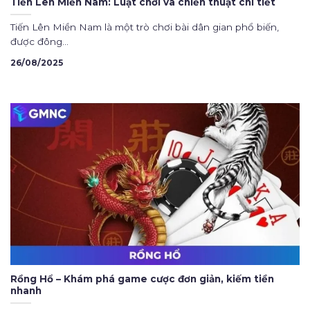
Tiến Lên Miền Nam: Luật chơi và chiến thuật chi tiết
Tiến Lên Miền Nam là một trò chơi bài dân gian phổ biến,
được đông...
26/08/2025
Rồng Hổ – Khám phá game cược đơn giản, kiếm tiền
nhanh