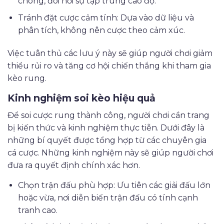
chóng, đòi hỏi sự tập trung cao độ.
Tránh đặt cược cảm tính: Dựa vào dữ liệu và
phân tích, không nên cược theo cảm xúc.
Việc tuân thủ các lưu ý này sẽ giúp người chơi giảm
thiểu rủi ro và tăng cơ hội chiến thắng khi tham gia
kèo rung.
Kinh nghiệm soi kèo hiệu quả
Để soi cược rung thành công, người chơi cần trang
bị kiến thức và kinh nghiệm thực tiễn. Dưới đây là
những bí quyết được tổng hợp từ các chuyên gia
cá cược. Những kinh nghiệm này sẽ giúp người chơi
đưa ra quyết định chính xác hơn.
Chọn trận đấu phù hợp: Ưu tiên các giải đấu lớn
hoặc vừa, nơi diễn biến trận đấu có tính cạnh
tranh cao.