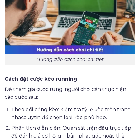
Hướng dẫn cách chơi chi tiết
Cách đặt cược kèo running
Để tham gia cược rung, người chơi cần thực hiện
các bước sau:
Theo dõi bảng kèo: Kiểm tra tỷ lệ kèo trên trang
nhacaiuytin để chọn loại kèo phù hợp.
Phân tích diễn biến: Quan sát trận đấu trực tiếp
để đánh giá cơ hội ghi bàn, phạt góc hoặc thẻ