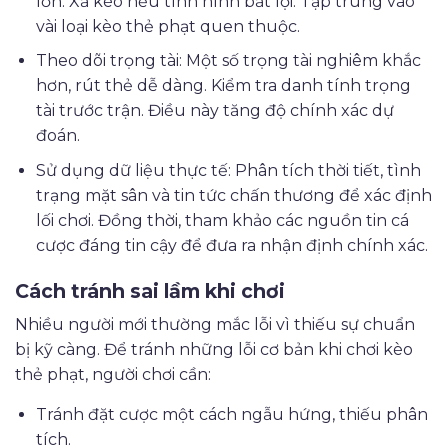
lớn. Xả kèo nếu tình hình bất lợi. Tập trung vào
vài loại kèo thẻ phạt quen thuộc.
Theo dõi trọng tài: Một số trọng tài nghiêm khắc
hơn, rút thẻ dễ dàng. Kiểm tra danh tính trọng
tài trước trận. Điều này tăng độ chính xác dự
đoán.
Sử dụng dữ liệu thực tế: Phân tích thời tiết, tình
trạng mặt sân và tin tức chấn thương để xác định
lối chơi. Đồng thời, tham khảo các nguồn tin cá
cược đáng tin cậy để đưa ra nhận định chính xác.
Cách tránh sai lầm khi chơi
Nhiều người mới thường mắc lỗi vì thiếu sự chuẩn
bị kỹ càng. Để tránh những lỗi cơ bản khi chơi kèo
thẻ phạt, người chơi cần:
Tránh đặt cược một cách ngẫu hứng, thiếu phân
tích.