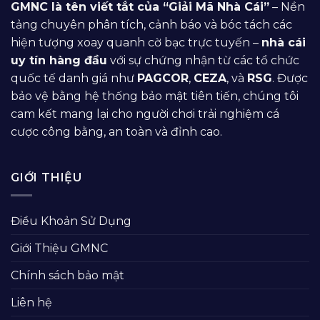
GMNC
là tên viết tắt của “Giải Mã Nhà Cái”
– Nền
tảng chuyên phân tích, cảnh báo và bóc tách các
hiện tượng xoay quanh cờ bạc trực tuyến –
nhà cái
uy tín hàng đầu
với sự chứng nhận từ các tổ chức
quốc tế danh giá như
PAGCOR
,
CEZA
, và
RSG
. Được
bảo vệ bằng hệ thống bảo mật tiên tiến, chúng tôi
cam kết mang lại cho người chơi trải nghiệm cá
cược công bằng, an toàn và đỉnh cao.
GIỚI THIỆU
Điều Khoản Sử Dụng
Giới Thiệu GMNC
Chính sách bảo mật
Liên hệ