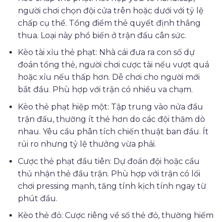
người chơi chọn đội cửa trên hoặc dưới với tỷ lệ
chấp cụ thể. Tổng điểm thẻ quyết định thắng
thua. Loại này phổ biến ở trận đấu cân sức.
Kèo tài xỉu thẻ phạt: Nhà cái đưa ra con số dự
đoán tổng thẻ, người chơi cược tài nếu vượt quá
hoặc xỉu nếu thấp hơn. Dễ chơi cho người mới
bắt đầu. Phù hợp với trận có nhiều va chạm.
Kèo thẻ phạt hiệp một: Tập trung vào nửa đầu
trận đấu, thường ít thẻ hơn do các đội thăm dò
nhau. Yêu cầu phân tích chiến thuật ban đầu. Ít
rủi ro nhưng tỷ lệ thưởng vừa phải.
Cược thẻ phạt đầu tiên: Dự đoán đội hoặc cầu
thủ nhận thẻ đầu trận. Phù hợp với trận có lối
chơi pressing mạnh, tăng tính kịch tính ngay từ
phút đầu.
Kèo thẻ đỏ: Cược riêng về số thẻ đỏ, thường hiếm