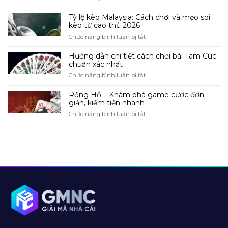
cào
Hướng
mới
luôn
dẫn
bắt
Tỷ lệ kèo Malaysia: Cách chơi và mẹo soi
thắng:
chơi
kèo từ cao thủ 2026
đầu
Toàn
Blackjack
Chức năng bình luận bị tắt
ở
tập
chi
Tỷ
từ
tiết
lệ
cao
Hướng dẫn chi tiết cách chơi bài Tam Cúc
và
kèo
chuẩn xác nhất
thủ
hiệu
Malaysia:
Chức năng bình luận bị tắt
ở
quả
Cách
Hướng
nhất
chơi
dẫn
Rồng Hổ – Khám phá game cược đơn
và
chi
giản, kiếm tiền nhanh
mẹo
tiết
Chức năng bình luận bị tắt
ở
soi
cách
Rồng
kèo
chơi
Hổ
từ
bài
–
cao
Tam
Khám
thủ
Cúc
phá
2026
chuẩn
game
xác
cược
nhất
đơn
giản,
kiếm
tiền
nhanh