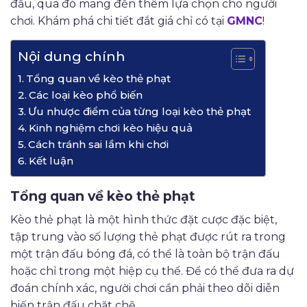
đấu, qua đó mang đến thêm lựa chọn cho người
chơi. Khám phá chi tiết đắt giá chỉ có tại
GMNC
!
Nội dung chính
Tổng quan về kèo thẻ phạt
Các loại kèo phổ biến
Ưu nhược điểm của từng loại kèo thẻ phạt
Kinh nghiệm chơi kèo hiệu quả
Cách tránh sai lầm khi chơi
Kết luận
Tổng quan về kèo thẻ phạt
Kèo thẻ phạt là một hình thức đặt cược đặc biệt,
tập trung vào số lượng thẻ phạt được rút ra trong
một trận đấu bóng đá, có thể là toàn bộ trận đấu
hoặc chỉ trong một hiệp cụ thể. Để có thể đưa ra dự
đoán chính xác, người chơi cần phải theo dõi diễn
biến trận đấu chặt chẽ.